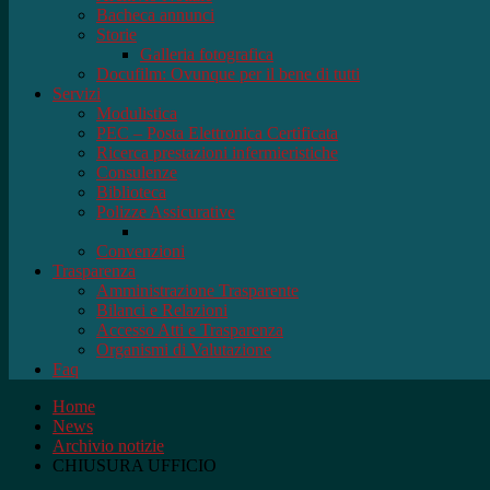
Bacheca annunci
Storie
Galleria fotografica
Docufilm: Ovunque per il bene di tutti
Servizi
Modulistica
PEC – Posta Elettronica Certificata
Ricerca prestazioni infermieristiche
Consulenze
Biblioteca
Polizze Assicurative
Convenzioni
Trasparenza
Amministrazione Trasparente
Bilanci e Relazioni
Accesso Atti e Trasparenza
Organismi di Valutazione
Faq
Home
News
Archivio notizie
CHIUSURA UFFICIO