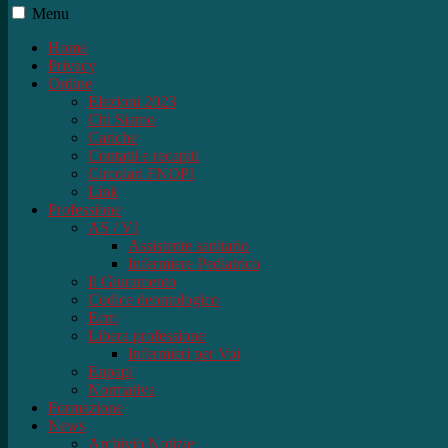
Menu
Home
Privacy
Ordine
Elezioni 2023
Chi Siamo
Cariche
Contatti e recapiti
Circolari FNOPI
Link
Professione
AS / VI
Assistente sanitario
Infermiere Pediatrico
Il Giuramento
Codice deontologico
Ecm
Libera professione
Infermieri per Voi
Enpapi
Normativa
Formazione
News
Archivio Notizie